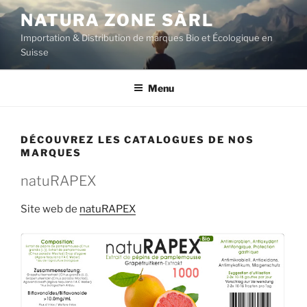
Aller
NATURA ZONE SÀRL
au
Importation & Distribution de marques Bio et Écologique en
contenu
Suisse
principal
Menu
DÉCOUVREZ LES CATALOGUES DE NOS
MARQUES
natuRAPEX
Site web de
natuRAPEX